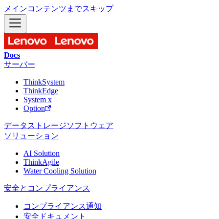
メインコンテンツまでスキップ
Docs
サーバー
ThinkSystem
ThinkEdge
System x
Option
データストレージ
ソフトウェア
ソリューション
AI Solution
ThinkAgile
Water Cooling Solution
安全とコンプライアンス
コンプライアンス通知
安全ドキュメント