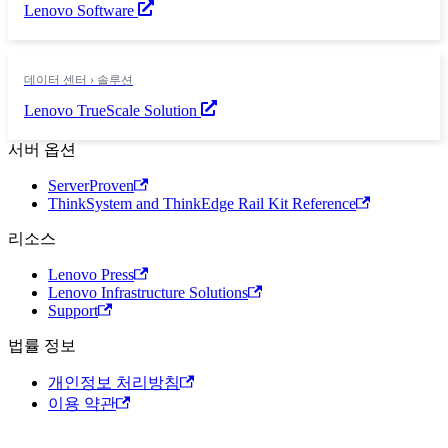
Lenovo Software
데이터 센터 › 솔루션
Lenovo TrueScale Solution
서버 옵션
ServerProven
ThinkSystem and ThinkEdge Rail Kit Reference
리소스
Lenovo Press
Lenovo Infrastructure Solutions
Support
법률 정보
개인정보 처리방침
이용 약관