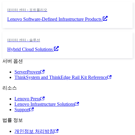
데이터 센터 › 포트폴리오
Lenovo Software-Defined Infrastructure Products
데이터 센터 › 솔루션
Hybrid Cloud Solutions
서버 옵션
ServerProven
ThinkSystem and ThinkEdge Rail Kit Reference
리소스
Lenovo Press
Lenovo Infrastructure Solutions
Support
법률 정보
개인정보 처리방침