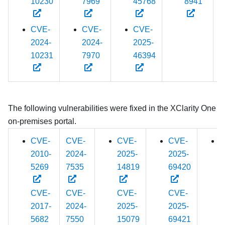
10230
7969
45768
8941
CVE-
CVE-
CVE-
2024-
2024-
2025-
10231
7970
46394
The following vulnerabilities were fixed in the
XClarity One
on-premises portal.
CVE-
CVE-
CVE-
CVE-
C
2010-
2024-
2025-
2025-
2
5269
7535
14819
69420
3
CVE-
CVE-
CVE-
CVE-
C
2017-
2024-
2025-
2025-
2
5682
7550
15079
69421
3