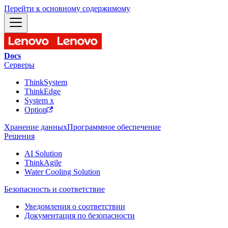
Перейти к основному содержимому
Docs
Серверы
ThinkSystem
ThinkEdge
System x
Option
Хранение данных
Программное обеспечение
Решения
AI Solution
ThinkAgile
Water Cooling Solution
Безопасность и соответствие
Уведомления о соответствии
Документация по безопасности