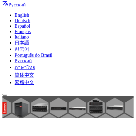
Русский
English
Deutsch
Español
Français
Italiano
日本語
한국어
Português do Brasil
Русский
ภาษาไทย
简体中文
繁體中文