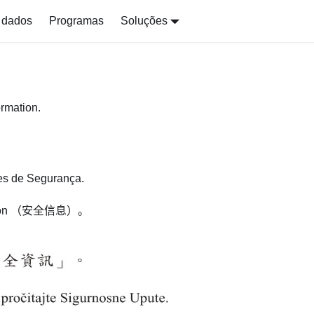
 dados
Programas
Soluções
ormation.
ões de Segurança.
on
（安全信息）。