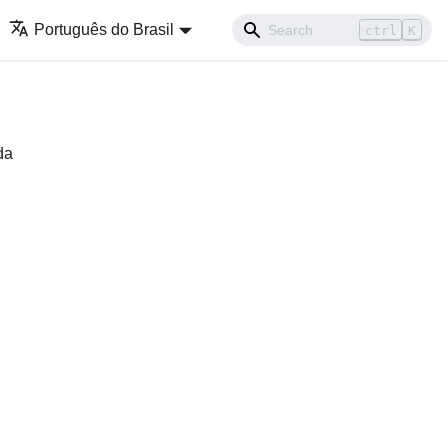
Português do Brasil
ctrl
K
da