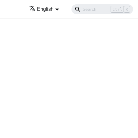
English
ctrl
K