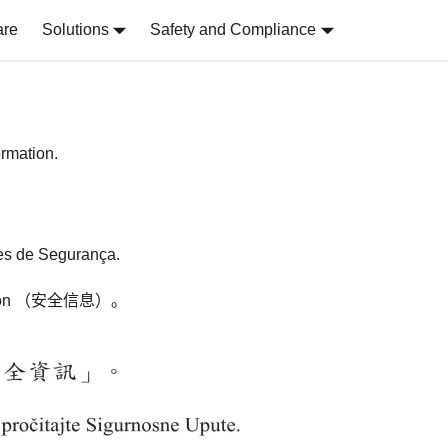
are
Solutions
Safety and Compliance
ormation.
ões de Segurança.
on
（安全信息）。