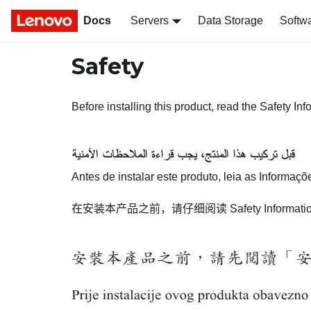
Docs
Servers
Data Storage
Softw
Safety
Before installing this product, read the Safety Inf
Antes de instalar este produto, leia as Informaç
在安装本产品之前，请仔细阅读
Safety Informati