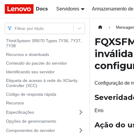
Docs
Docs
Servidores
Armazenamento de
Mensagen
Filtrar por título
FQXSFM
ThinkSystem SR670 Types 7Y36, 7Y37,
7Y38
inválida
Recursos e downloads
configu
Conteúdo do pacote do servidor
Identificando seu servidor
Etiqueta de acesso à rede do XClarity
Configuração de m
Controller (XCC)
Código de resposta rápida
Severidad
Recursos
Erro
Especificações
Opções de gerenciamento
Ação do u
Componentes do servidor