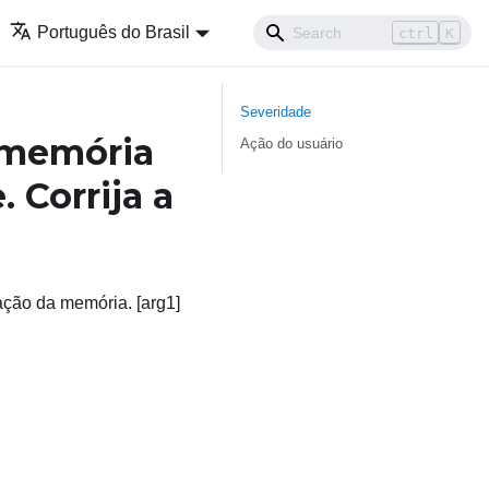
Português do Brasil
ctrl
K
Severidade
 memória
Ação do usuário
 Corrija a
ação da memória. [arg1]