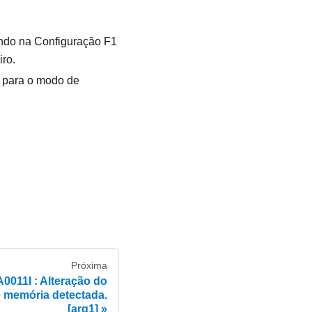
ando na Configuração F1
ro.
s para o modo de
Próxima
011I : Alteração do
 memória detectada.
[arg1]