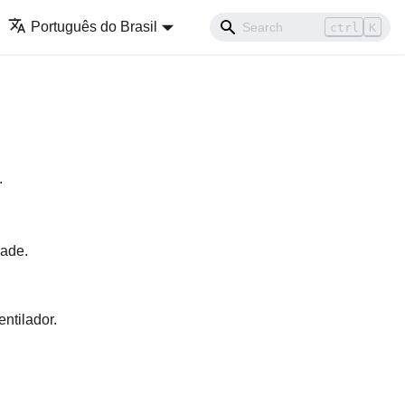
Português do Brasil
ctrl
K
.
dade.
ntilador.