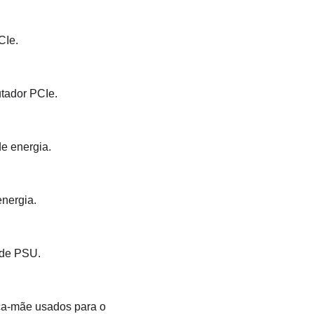
CIe.
utador PCIe.
de energia.
energia.
 de PSU.
aca-mãe usados para o