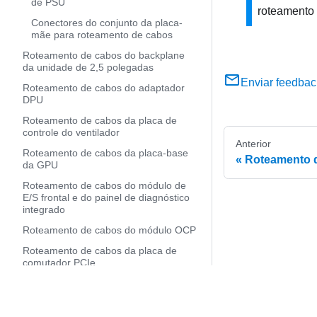
de PSU
roteamento 
Conectores do conjunto da placa-
mãe para roteamento de cabos
Roteamento de cabos do backplane
da unidade de 2,5 polegadas
Enviar feedbac
Roteamento de cabos do adaptador
DPU
Roteamento de cabos da placa de
controle do ventilador
Anterior
Roteamento de cabos da placa-base
Roteamento d
da GPU
Roteamento de cabos do módulo de
E/S frontal e do painel de diagnóstico
integrado
Roteamento de cabos do módulo OCP
Roteamento de cabos da placa de
comutador PCIe
Roteamento de cabos da placa de
interface de energia
Roteamento de cabos da placa de