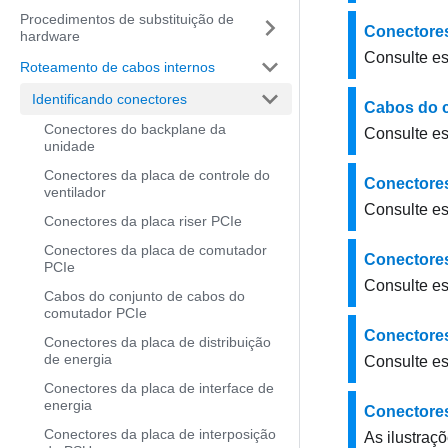
Procedimentos de substituição de
Conectores
hardware
Consulte es
Roteamento de cabos internos
Identificando conectores
Cabos do 
Conectores do backplane da
Consulte es
unidade
Conectores da placa de controle do
Conectores
ventilador
Consulte es
Conectores da placa riser PCIe
Conectores da placa de comutador
Conectores
PCIe
Consulte es
Cabos do conjunto de cabos do
comutador PCIe
Conectores
Conectores da placa de distribuição
de energia
Consulte es
Conectores da placa de interface de
energia
Conectores
Conectores da placa de interposição
As ilustraç