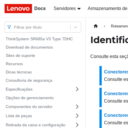
Docs
Docs
Servidores
Armazenamento de
Roteament
Filtrar por título
Identif
ThinkSystem SR685a V3 Type 7DHC
Download de documentos
Sites de suporte
Consulte esta seção
Recursos
Conectores
Dicas técnicas
Consulte es
Consultoria de segurança
Especificações
Conectores
Opções de gerenciamento
Consulte es
Componentes do servidor
Conectores
Lista de peças
Consulte es
Retirada da caixa e configuração