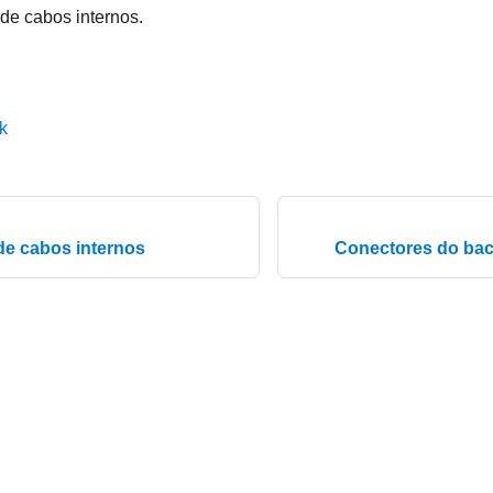
de cabos internos.
k
e cabos internos
Conectores do bac
© 2026 Lenovo. All rights reserved.
Privacy Policy
|
Terms of Us