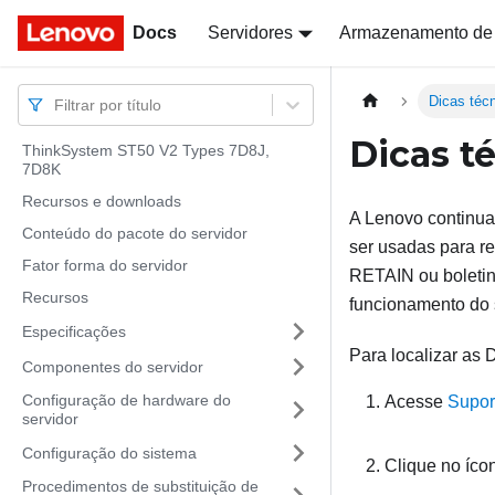
Docs
Docs
Servidores
Armazenamento de
Dicas téc
Filtrar por título
Dicas t
ThinkSystem ST50 V2 Types 7D8J,
7D8K
Recursos e downloads
A Lenovo continua
Conteúdo do pacote do servidor
ser usadas para r
Fator forma do servidor
RETAIN ou boletin
Recursos
funcionamento do 
Especificações
Para localizar as 
Componentes do servidor
Configuração de hardware do
Acesse
Supor
servidor
Configuração do sistema
Clique no íc
Procedimentos de substituição de