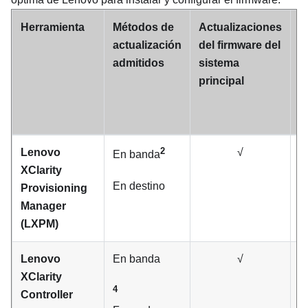
Herramienta
Métodos de
Actualizaciones
A
actualización
del firmware del
d
admitidos
sistema
d
principal
E
2
Lenovo
√
En banda
XClarity
En destino
Provisioning
Manager
(
LXPM
)
Lenovo
En banda
√
XClarity
4
Controller