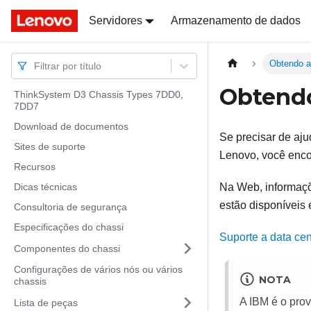
Docs
Docs
Servidores
Armazenamento de dados
Obtendo a
Filtrar por título
Obtendo
ThinkSystem D3 Chassis Types 7DD0,
7DD7
Download de documentos
Se precisar de aju
Sites de suporte
Lenovo, você enco
Recursos
Dicas técnicas
Na Web, informaçõe
estão disponíveis 
Consultoria de segurança
Especificações do chassi
Suporte a data ce
Componentes do chassi
Configurações de vários nós ou vários
NOTA
chassis
A IBM é o prov
Lista de peças