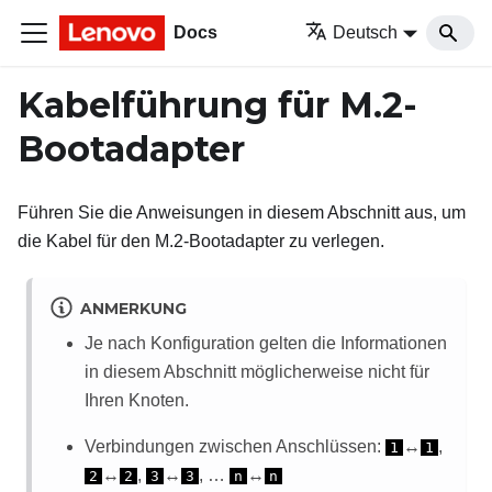
Docs
Deutsch
Kabelführung für M.2-
Bootadapter
Führen Sie die Anweisungen in diesem Abschnitt aus, um
die Kabel für den M.2-Bootadapter zu verlegen.
ANMERKUNG
Je nach Konfiguration gelten die Informationen
in diesem Abschnitt möglicherweise nicht für
Ihren Knoten.
Verbindungen zwischen Anschlüssen:
↔
,
1
1
↔
,
↔
, …
↔
2
2
3
3
n
n