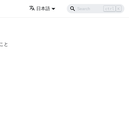
日本語
ctrl
K
ること