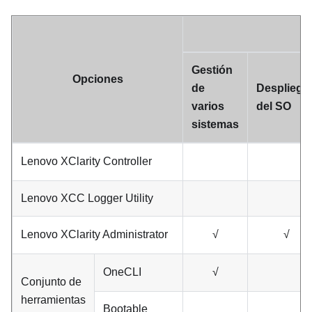
Gestión
Opciones
de
Despliegu
varios
del SO
sistemas
Lenovo XClarity Controller
Lenovo XCC Logger Utility
Lenovo XClarity Administrator
√
√
OneCLI
√
Conjunto de
herramientas
Bootable