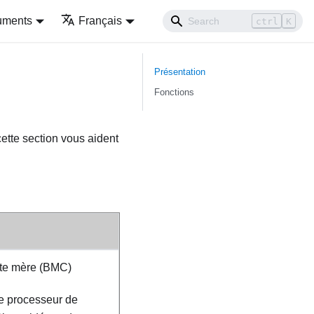
uments
Français
ctrl
K
Présentation
Fonctions
cette section vous aident
rte mère (BMC)
de processeur de