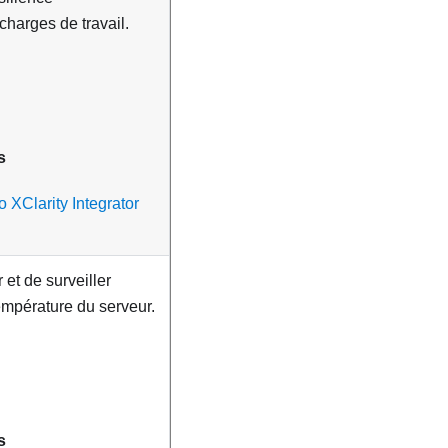
harges de travail.
s
 XClarity Integrator
 et de surveiller
température du serveur.
s