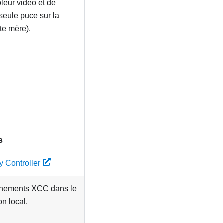
ôleur vidéo et de
seule puce sur la
te mère).
s
y Controller
vénements XCC dans le
on local.