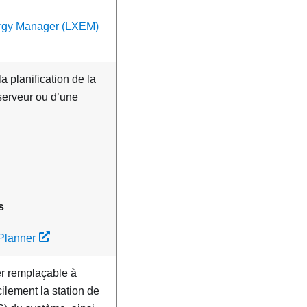
ergy Manager (LXEM)
a planification de la
serveur ou d’une
s
Planner
er remplaçable à
ilement la station de