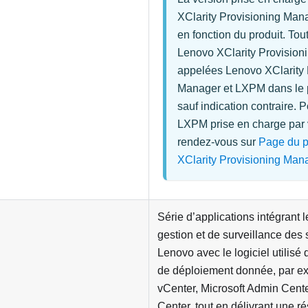
XClarity Provisioning Man
en fonction du produit. Tou
Lenovo XClarity Provisio
appelées
Lenovo XClarity 
Manager
et
LXPM
dans le 
sauf indication contraire. P
LXPM prise en charge par v
rendez-vous sur
Page du p
XClarity Provisioning Man
Série d’applications intégrant l
gestion et de surveillance des
Lenovo avec le logiciel utilisé 
de déploiement donnée, par 
vCenter, Microsoft Admin Cent
Center, tout en délivrant une ré