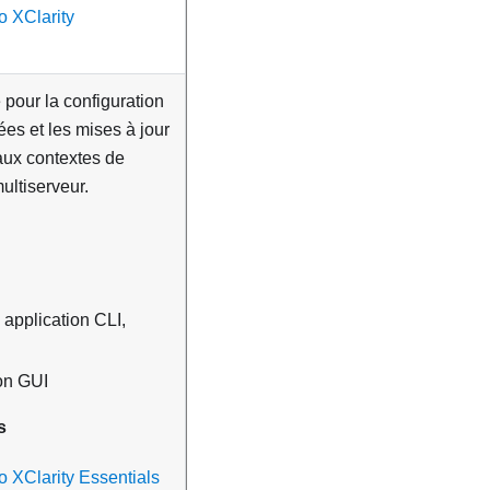
o XClarity
e pour la configuration
ées et les mises à jour
ux contextes de
ultiserveur.
 application CLI,
ion GUI
s
 XClarity Essentials