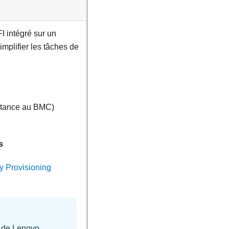
I intégré sur un
mplifier les tâches de
istance au BMC)
s
y Provisioning
e de
Lenovo