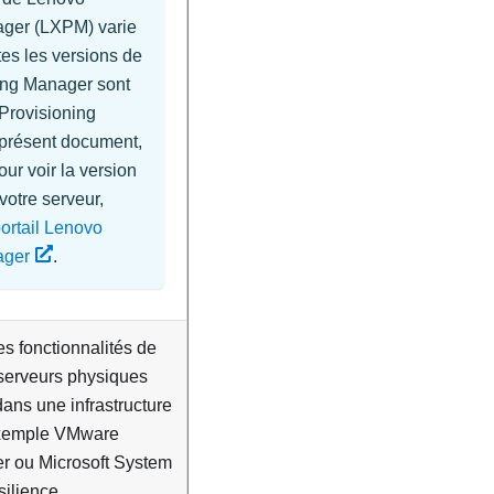
ager
(
LXPM
) varie
tes les versions de
ning Manager
sont
Provisioning
présent document,
our voir la version
otre serveur,
ortail Lenovo
ager
.
es fonctionnalités de
 serveurs physiques
dans une infrastructure
exemple VMware
er ou Microsoft System
silience