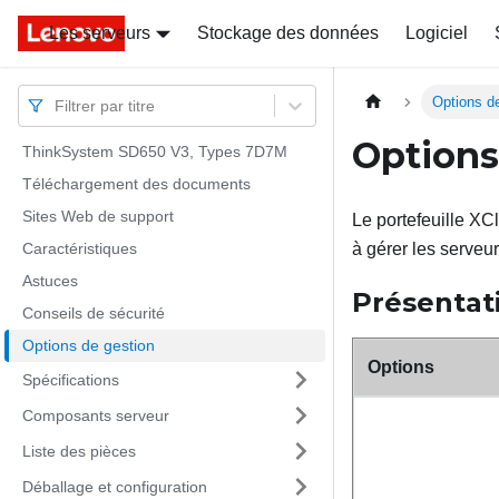
Les serveurs
Docs
Docs
Stockage des données
Logiciel
Options d
Filtrer par titre
Options
ThinkSystem SD650 V3, Types 7D7M
Téléchargement des documents
Sites Web de support
Le portefeuille XCl
Caractéristiques
à gérer les serveur
Astuces
Présentat
Conseils de sécurité
Options de gestion
Options
Spécifications
Composants serveur
Liste des pièces
Déballage et configuration