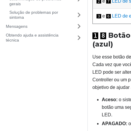
e
LED de s
2
7
gerais
Solução de problemas por
e
LED de e
3
6
sintoma
Mensagens
Botão 
1
8
Obtendo ajuda e assistência
técnica
(azul)
Use esse botão de 
Cada vez que você
LED pode ser alte
Controller ou um 
objetivo de ajudar 
Aceso:
o sist
botão uma seg
LED.
APAGADO:
o