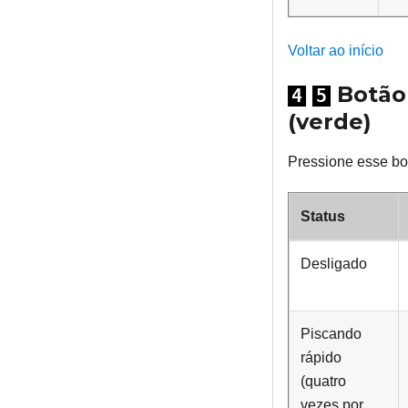
Voltar ao início
Botão 
4
5
(verde)
Pressione esse bot
Status
Desligado
Piscando
rápido
(quatro
vezes por