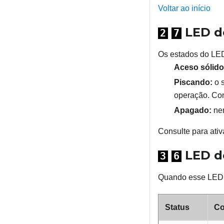
Voltar ao início
LED de
2
7
Os estados do
LED
Aceso sólido
Piscando:
o s
operação.
Co
Apagado:
nen
Consulte
para ativ
LED de
3
6
Quando esse LED a
Status
Co