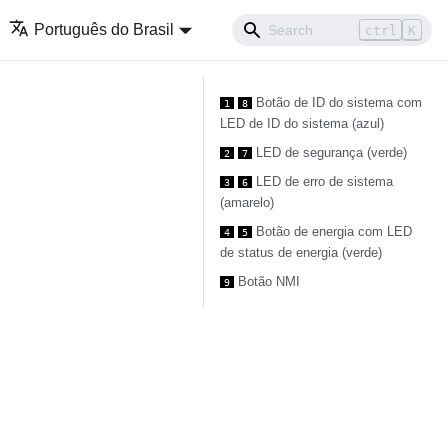
Português do Brasil
ctrl
K
Botão de ID do sistema com
1
8
LED de ID do sistema (azul)
LED de segurança (verde)
2
7
LED de erro de sistema
3
6
(amarelo)
Botão de energia com LED
4
5
de status de energia (verde)
Botão NMI
9