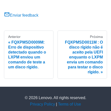
Enviar feedback
Anterior
Próxima
FQXPMSD0009M:
FQXPMSD0011M : O
Erro de dispositivo
disco rígido não é
detectado quando o
aceito pela UEFI
LXPM enviou um
enquanto o LXPM
comando de teste a
envia um comando
um disco rígido.
para testar o disco
rígido.
© 2026 Lenovo. All rights reserved.
Privacy Policy
|
Terms of Use