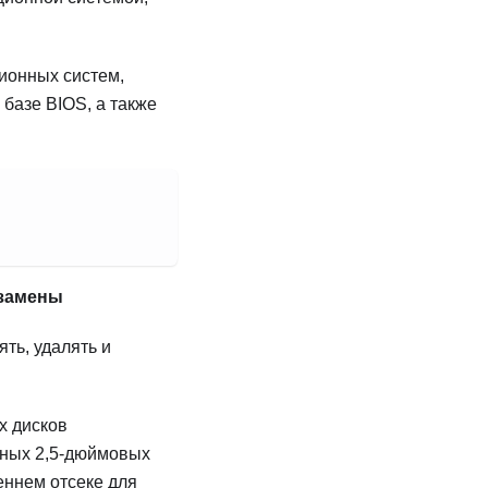
ионных систем,
базе BIOS, а также
 замены
ть, удалять и
х дисков
ьных 2,5-дюймовых
ннем отсеке для