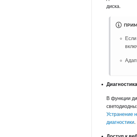
диска.
ПРИМ
Если
вклю
Адап
Диагностика
В функции ди
светодиодны
Устранение 
диагностики
.
Доступ к ве