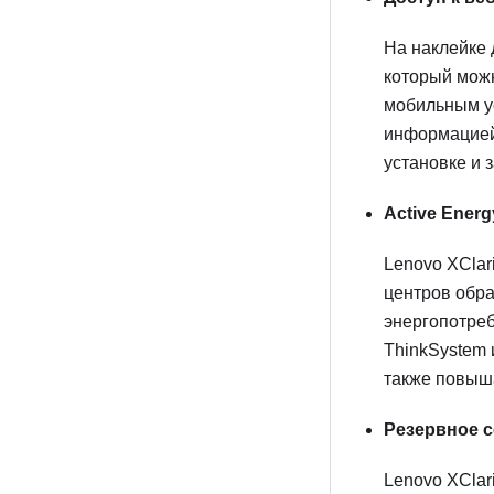
На наклейке 
который можн
мобильным ус
информацией
установке и 
Active Ener
Lenovo XClar
центров обра
энергопотреб
ThinkSystem 
также повыш
Резервное 
Lenovo XClari