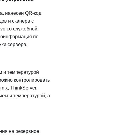
а, нанесен QR-код,
ов и сканера с
ovo со служебной
деоинформация по
жки сервера.
м и температурой
 можно контролировать
 x, ThinkServer,
ием и температурой, а
ния на резервное