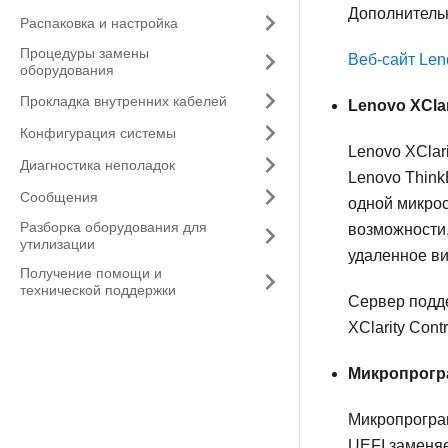
Дополнительн
Распаковка и настройка
Процедуры замены
Веб-сайт Len
оборудования
Прокладка внутренних кабелей
Lenovo XClar
Конфигурация системы
Lenovo XClari
Диагностика неполадок
Lenovo Thin
Сообщения
одной микрос
Разборка оборудования для
возможности
утилизации
удаленное в
Получение помощи и
технической поддержки
Сервер подде
XClarity Cont
Микропрогра
Микропрогр
UEFI заменя