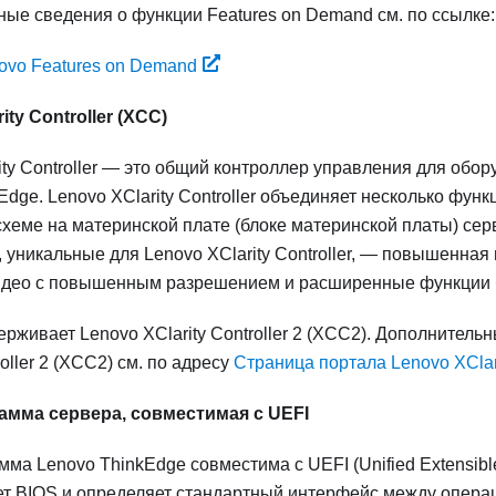
ые сведения о функции Features on Demand см. по ссылке:
ovo Features on Demand
ity Controller
(XCC)
ty Controller
— это общий контроллер управления для обор
kEdge
.
Lenovo XClarity Controller
объединяет несколько функ
хеме на материнской плате (блоке материнской платы) се
, уникальные для
Lenovo XClarity Controller
, — повышенная 
идео с повышенным разрешением и расширенные функции 
рживает Lenovo XClarity Controller 2 (XCC2). Дополнитель
roller 2 (XCC2) см. по адресу
Страница портала Lenovo XClari
мма сервера, совместимая с UEFI
амма
Lenovo ThinkEdge
совместима с UEFI (Unified Extensible
ет BIOS и определяет стандартный интерфейс между опера