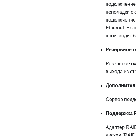
подключение 
неполадки с 
подключение
Ethernet. Ес
происходит б
Резервное 
Резервное ох
выхода из ст
Дополнител
Сервер подде
Поддержка 
Адаптер RAI
дисков (RAID