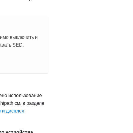
имо выключить и
навать SED.
рено использование
tpath см. в разделе
 и дисплея
го устройства