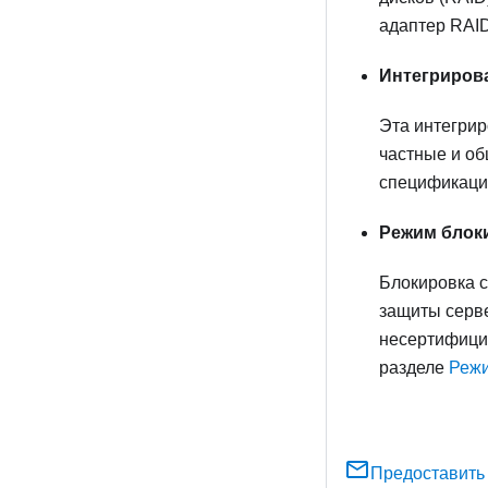
адаптер RAID
Интегрирова
Эта интегри
частные и об
спецификации
Режим блоки
Блокировка с
защиты серве
несертифици
разделе
Режи
Предоставить