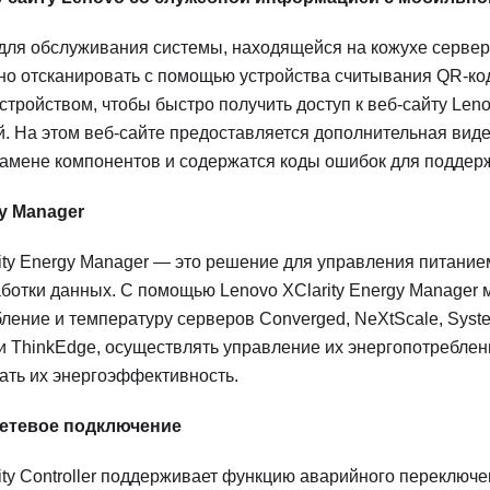
для обслуживания системы, находящейся на кожухе сервер
о отсканировать с помощью устройства считывания QR-код
тройством, чтобы быстро получить доступ к веб-сайту Len
. На этом веб-сайте предоставляется дополнительная ви
замене компонентов и содержатся коды ошибок для поддер
gy Manager
ity Energy Manager — это решение для управления питание
ботки данных. С помощью Lenovo XClarity Energy Manager
ление и температуру серверов Converged, NeXtScale, System
и ThinkEdge, осуществлять управление их энергопотреблен
ать их энергоэффективность.
сетевое подключение
ty Controller
поддерживает функцию аварийного переключе