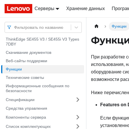
Серверы
Docs
Docs
Хранение данных
Програ
Функции
Фильтровать по названию
Функц
ThinkEdge SE455 V3 / SE455i V3 Types
7DBY
Скачивание документов
При разработке с
Веб-сайты поддержки
использования, 
Функции
оборудование сис
Технические советы
возможности рас
Информационные сообщения по
безопасности
Ниже перечислен
Спецификации
Features on
Средства управления
Компоненты сервера
Если функция
установленно
Список комплектующих