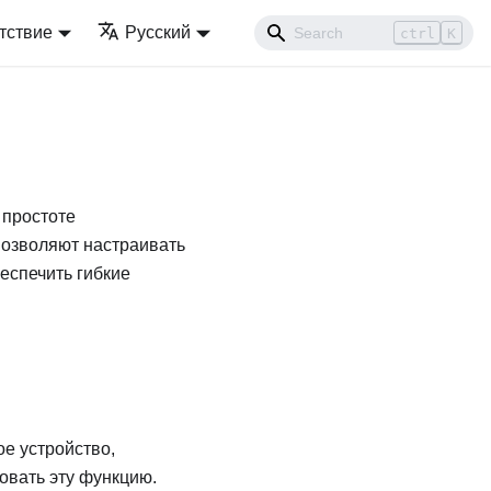
тствие
Русский
ctrl
K
 простоте
позволяют настраивать
еспечить гибкие
е устройство,
овать эту функцию.