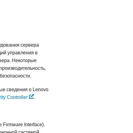
удования сервера
ций управления в
рвера. Некоторые
производительность,
безопасности.
ные сведения о Lenovo
ty Controller
.
 Firmware Interface).
ционной системой,