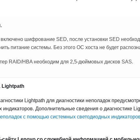
.
 включено шифрование SED, после установки SED необход
чить питание системы. Без этого ОС хоста не будет распоз
тер RAID/HBA необходим для 2,5-дюймовых дисков SAS.
 Lightpath
агностики Lightpath для диагностики неполадок предусмот
х индикаторов.
Дополнительные сведения о диагностике Ligh
неполадок с помощью системных светодиодных индикаторов
б-сайту Lenovo со служебной информацией с мобильно