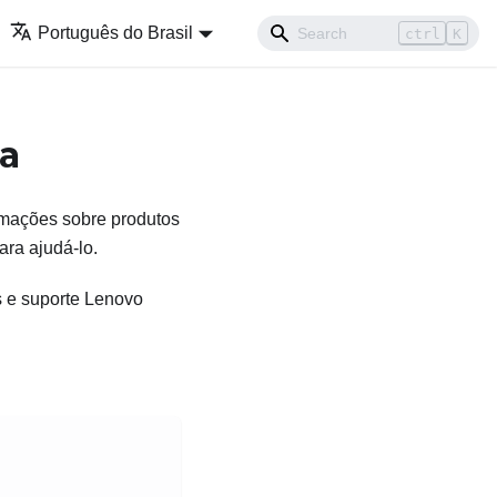
Português do Brasil
ctrl
K
ca
ormações sobre produtos
ra ajudá-lo.
s e suporte Lenovo