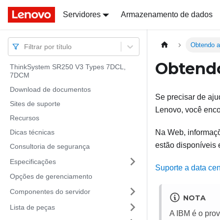
Docs
Docs
Servidores
Armazenamento de dados
Obtendo a
Filtrar por título
Obtendo
ThinkSystem SR250 V3 Types 7DCL,
7DCM
Download de documentos
Se precisar de aju
Sites de suporte
Lenovo, você enco
Recursos
Dicas técnicas
Na Web, informaçõe
estão disponíveis 
Consultoria de segurança
Especificações
Suporte a data ce
Opções de gerenciamento
Componentes do servidor
NOTA
Lista de peças
A IBM é o prov