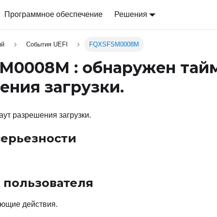
Программное обеспечение
Решения
ий
События UEFI
FQXSFSM0008M
M0008M : обнаружен тай
ения загрузки.
ут разрешения загрузки.
серьезности
 пользователя
ющие действия.