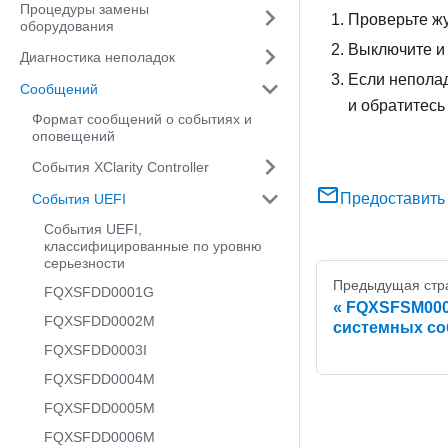
Процедуры замены
Проверьте жу
оборудования
Выключите и 
Диагностика неполадок
Если непола
Сообщений
и обратитесь
Формат сообщений о событиях и
оповещений
События XClarity Controller
Предоставить
События UEFI
События UEFI,
классифицированные по уровню
серьезности
Предыдущая стр
FQXSFDD0001G
FQXSFSM0007
FQXSFDD0002M
системных со
FQXSFDD0003I
FQXSFDD0004M
FQXSFDD0005M
FQXSFDD0006M