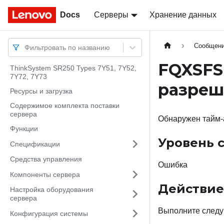
Docs
Docs
Серверы
Хранение данных
Сообщен
Фильтровать по названию
FQXSFS
ThinkSystem SR250 Types 7Y51, 7Y52,
7Y72, 7Y73
разреш
Ресурсы и загрузка
Содержимое комплекта поставки
сервера
Обнаружен тайм-а
Функции
Уровень 
Спецификации
Средства управления
Ошибка
Компоненты сервера
Действие
Настройка оборудования
сервера
Выполните следу
Конфигурация системы