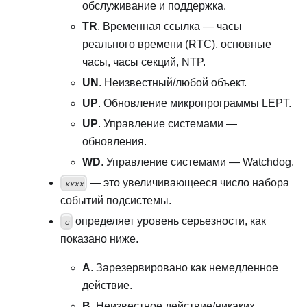
обслуживание и поддержка.
TR
. Временная ссылка — часы
реального времени (RTC), основные
часы, часы секций, NTP.
UN
. Неизвестный/любой объект.
UP
. Обновление микропрограммы LEPT.
UP
. Управление системами —
обновления.
WD
. Управление системами — Watchdog.
— это увеличивающееся число набора
xxxx
событий подсистемы.
определяет уровень серьезности, как
c
показано ниже.
A
. Зарезервировано как немедленное
действие.
B
. Неизвестное действие/никаких