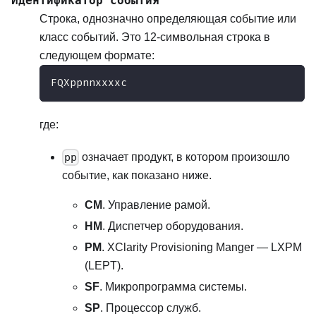
Идентификатор события
Строка, однозначно определяющая событие или
класс событий. Это 12-символьная строка в
следующем формате:
FQXppnnxxxxc
где:
pp
означает продукт, в котором произошло
событие, как показано ниже.
CM
. Управление рамой.
HM
. Диспетчер оборудования.
PM
. XClarity Provisioning Manger — LXPM
(LEPT).
SF
. Микропрограмма системы.
SP
. Процессор служб.