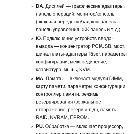
DA
. Дисплей — графические адаптеры,
панель операций, монитор/консоль
(включая переднюю/заднюю панель,
панель управления, ЖК-панель и т. д.).
IO
. Подключение устройств ввода-
вывода — концентратор PCI/USB, мост,
шина, платы-адаптеры Riser, параметры
конфигурации, межсоединение,
клавиатура, мышь, KVM.
MA
. Память — включает модули DIMM,
карту памяти, параметры конфигурации,
контроллер памяти, режимы
резервирования (зеркальное
отображение, резерв и т. д.), память
RAID, NVRAM, EPROM.
PU
. Обработка — включает процессор,