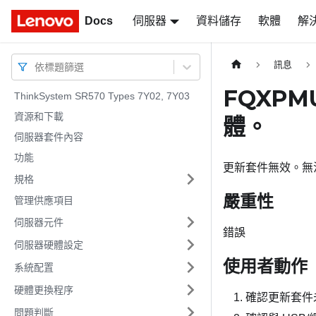
Docs
Docs
伺服器
資料儲存
軟體
解
訊息
依標題篩選
FQXP
ThinkSystem SR570 Types 7Y02, 7Y03
資源和下載
體。
伺服器套件內容
功能
更新套件無效。無
規格
嚴重性
管理供應項目
伺服器元件
錯誤
伺服器硬體設定
使用者動作
系統配置
硬體更換程序
確認更新套件
問題判斷