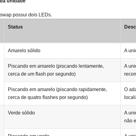
 da unidade
-swap possui dois LEDs.
Status
Desc
Amarelo sólido
A uni
Piscando em amarelo (piscando lentamente,
A uni
cerca de um flash por segundo)
recon
Piscando em amarelo (piscando rapidamente,
O ad
cerca de quatro flashes por segundo)
local
Verde sólido
A uni
não e