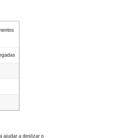
mentos
legadas
a ajudar a deslizar o