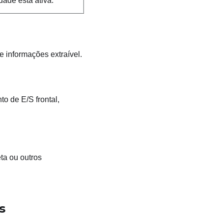
dade está ativa.
e informações extraível.
o de E/S frontal,
ta ou outros
s