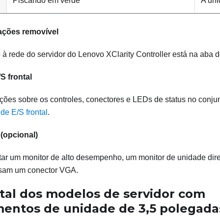
Piscando em verde
A uni
ações removível
 à rede do servidor do
Lenovo XClarity Controller
está na aba d
S frontal
ções sobre os controles, conectores e LEDs de status no conjunt
de E/S frontal
.
(opcional)
ar um monitor de alto desempenho, um monitor de unidade dire
usam um conector VGA.
ntal dos modelos de servidor com
entos de unidade de 3,5 polegada