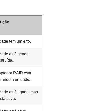
rição
dade tem um erro.
dade está sendo
struída.
aptador RAID está
izando a unidade.
dade está ligada, mas
stá ativa.