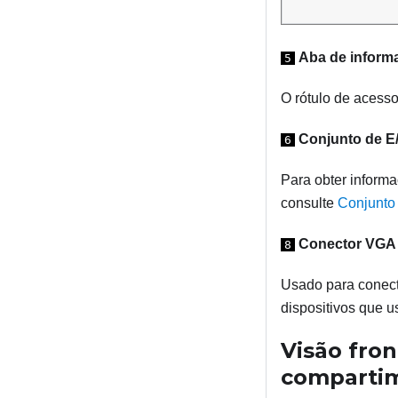
Aba de inform
5
O rótulo de acesso
Conjunto de E/
6
Para obter informa
consulte
Conjunto 
Conector VGA 
8
Usado para conect
dispositivos que 
Visão fro
compartim