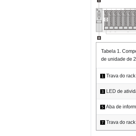
Tabela 1.
Compon
de unidade de 2
Trava do rack
1
LED de ativid
3
Aba de inform
5
Trava do rack 
7