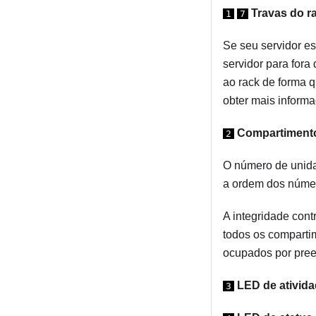
Travas do r
1
7
Se seu servidor es
servidor para fora
ao rack de forma q
obter mais inform
Compartimento
2
O número de unida
a ordem dos núme
A integridade cont
todos os comparti
ocupados por pre
LED de ativid
3