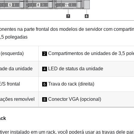
entes na parte frontal dos modelos de servidor com comparti
,5 polegadas
 (esquerda)
Compartimentos de unidades de 3,5 po
2
ade da unidade
LED de status da unidade
4
/S frontal
Trava do rack (direita)
6
ações removível
Conector VGA (opcional)
8
ack
tiver instalado em um rack, você poderá usar as travas dele par