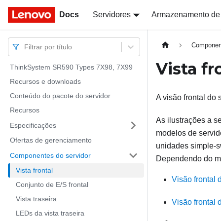
Docs
Docs
Servidores
Armazenamento de
Component
Filtrar por título
Vista fr
ThinkSystem SR590 Types 7X98, 7X99
Recursos e downloads
Conteúdo do pacote do servidor
A visão frontal do
Recursos
As ilustrações a s
Especificações
modelos de servid
Ofertas de gerenciamento
unidades simple-sw
Componentes do servidor
Dependendo do mod
Vista frontal
Visão frontal
Conjunto de E/S frontal
Vista traseira
Visão frontal
LEDs da vista traseira