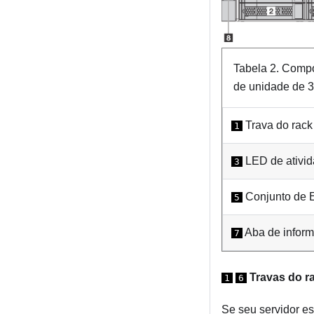
Tabela 2.
Compon
de unidade de 3
Trava do rack
1
LED de ativid
3
Conjunto de E
5
Aba de inform
7
Travas do r
1
6
Se seu servidor es