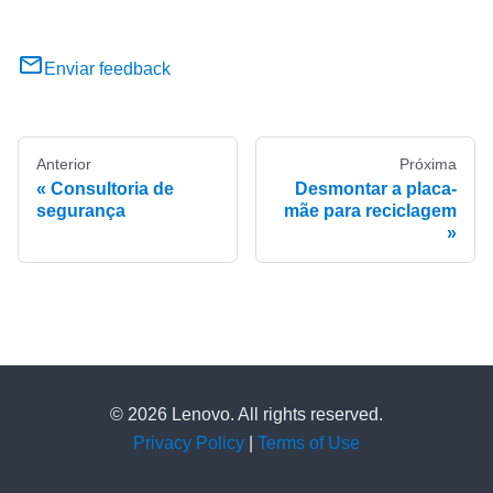
Enviar feedback
Anterior
Próxima
Consultoria de
Desmontar a placa-
segurança
mãe para reciclagem
© 2026 Lenovo. All rights reserved.
Privacy Policy
|
Terms of Use