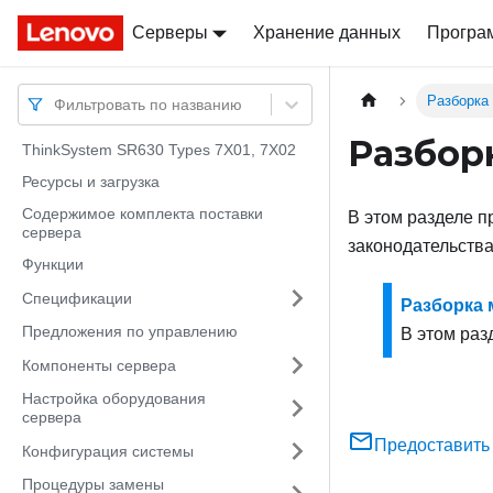
Серверы
Docs
Docs
Хранение данных
Програ
Разборка
Фильтровать по названию
Разбор
ThinkSystem SR630 Types 7X01, 7X02
Ресурсы и загрузка
Содержимое комплекта поставки
В этом разделе п
сервера
законодательства
Функции
Спецификации
Разборка 
Предложения по управлению
В этом раз
Компоненты сервера
Настройка оборудования
сервера
Предоставить
Конфигурация системы
Процедуры замены