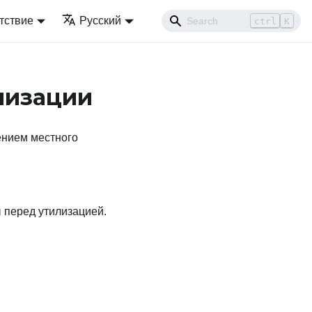
тствие
Русский
ctrl
K
лизации
ением местного
 перед утилизацией.