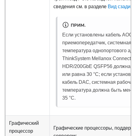
сведения см. в разделе
Вид сзади
.
ПРИМ.
Если установлены кабель AOC 
приемопередатчик, системная 
температура однопортового ада
ThinkSystem Mellanox ConnectX-
HDR/200GbE QSFP56 должна б
или равна 30
°
C; если установл
кабель DAC, системная рабочая
температура должна быть мень
35
°
C.
Графический
Графические процессоры, поддер
процессор
сервером: