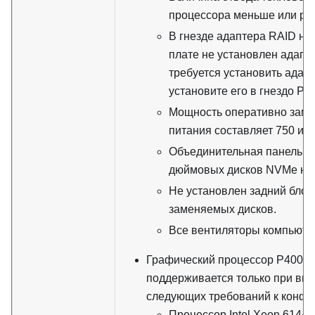
процессора меньше или рав
В гнезде адаптера RAID на
плате не установлен адапт
требуется установить адап
установите его в гнездо PCI
Мощность оперативно зам
питания составляет 750 или
Объединительная панель дл
дюймовых дисков NVMe не 
Не установлен задний блок
заменяемых дисков.
Все вентиляторы компьюте
Графический процессор P4000
поддерживается только при вы
следующих требований к конфи
Процессор Intel Xeon 6144,