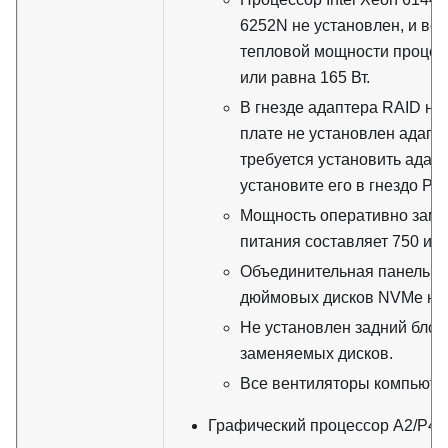
6252N не установлен, и ве
тепловой мощности проце
или равна 165 Вт.
В гнезде адаптера RAID на
плате не установлен адапт
требуется установить адап
установите его в гнездо PCI
Мощность оперативно зам
питания составляет 750 или
Объединительная панель дл
дюймовых дисков NVMe не 
Не установлен задний блок
заменяемых дисков.
Все вентиляторы компьюте
Графический процессор A2/P4/