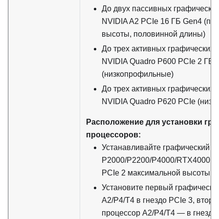
До двух пассивных графически
NVIDIA A2 PCIe 16 ГБ Gen4 (по
высоты, половинной длины)
До трех активных графических 
NVIDIA Quadro P600 PCIe 2 ГБ
(низкопрофильные)
До трех активных графических 
NVIDIA Quadro P620 PCIe (низ
Расположение для установки гр
процессоров:
Устанавливайте графический п
P2000/P2200/P4000/RTX4000 то
PCIe 2 максимальной высоты.
Установите первый графически
A2/P4/T4 в гнездо PCIe 3, втор
процессор A2/P4/T4 — в гнездо 