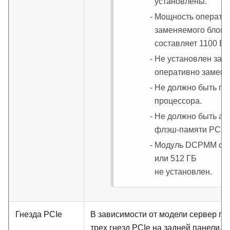
установлены.
Мощность операти
заменяемого блока
составляет 1100 Вт.
Не установлен задн
оперативно заменя
Не должно быть гр
процессора.
Не должно быть ад
флэш-памяти PCIe
Модуль DCPMM об
или 512 ГБ
не установлен.
Гнезда PCIe
В зависимости от модели сервер по
трех гнезд PCIe на задней панели.