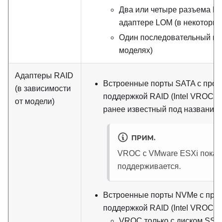
Два или четыре разъема Eth
адаптере LOM (в некоторых
Один последовательный пор
моделях)
Адаптеры RAID
Встроенные порты SATA с про
(в зависимости
поддержкой RAID (Intel VROC S
от модели)
ранее известный под названием 
ПРИМ.
VROC с VMware ESXi пока 
поддерживается.
Встроенные порты NVMe с про
поддержкой RAID (Intel VROC 
VROC только с диском SSD I