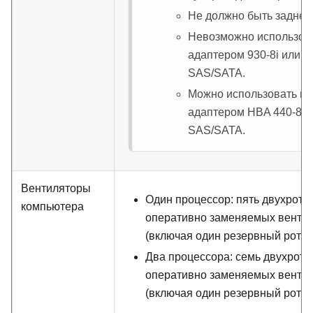
Не должно быть заднег
Невозможно использова
адаптером 930-8i или 9
SAS/SATA.
Можно использовать вм
адаптером HBA 440-8i и
SAS/SATA.
Вентиляторы
Один процессор: пять двухрото
компьютера
оперативно заменяемых венти
(включая один резервный ротор
Два процессора: семь двухрот
оперативно заменяемых венти
(включая один резервный ротор