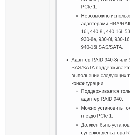
PCIe 1.
Невозможно использова
адаптерами HBA/RAID 43
16i, 440-8i, 440-16i, 530-
930-8e, 930-8i, 930-16i, 
940-16i SAS/SATA.
Адаптер RAID 940-8i или 94
SAS/SATA поддерживается 
выполнении следующих тре
конфигурации:
Поддерживается только
адаптер RAID 940.
Можно установить толь
гнездо PCIe 1.
Должен быть установле
суперконденсатора RAI