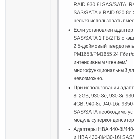
RAID 930-8i SAS/SATA, RAID
SAS/SATA и RAID 930-8e S
нельзя использовать вместе
Если установлен адаптер RA
SAS/SATA 1 ГБ/2 ГБ с кэшем
2,5-дюймовый твердотельн
PM1653/PM1655 24 Гбит/с с
интенсивным чтением/
многофункциональный для 
невозможно.
При использовании адаптер
8i 2GB, 930-8e, 930-8i, 930-1
4GB, 940-8i, 940-16i, 9350-8
SAS/SATA необходимо уста
модуль суперконденсатора 
Адаптеры HBA 440-8i/440-1
и HBA 430-8i/430-16i SAS/S