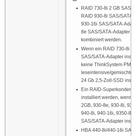
RAID 730-8i 2 GB SAS/S
RAID 930-8i SAS/SATA-A
930-16i SAS/SATA-Adapt
8e SAS/SATA-Adapter kö
kombiniert werden.
Wenn ein RAID 730-8i 1
SAS/SATA-Adapter installi
keine ThinkSystem PM1
leseintensive/gemischt
24 Gb 2,5-Zoll-SSD instal
Ein RAID-Superkondens
installiert werden, wenn 
2GB, 930-8e, 930-8i, 930
940-8i, 940-16i, 9350-8i 
SAS/SATA-Adapter installi
HBA 440-8i/440-16i SAS