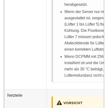
herabgesetzt.
Wenn der Server nur mit
ausgestattet ist, sorgen f
(Lüfter 1 bis Lüfter 5) für
Kühlung. Die Positionen f
Lüfter 7 müssen jedoch mi
Abdeckblende für Lüfter 
einen korrekten Luftstrom
Wenn DCPMM mit 256 G
installiert ist und die U
mehr als 30
°
C beträgt, w
Lüfterredundanz nicht unte
Netzteile
VORSICHT