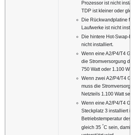
Prozessor ist nicht instal
TDP ist kleiner oder glei
Die Rückwandplatine für
Laufwerke ist nicht install
Die hintere Hot-Swap-La
nicht installiert.
Wenn eine A2/P4/T4 GPU i
die Stromversorgung des
750 Watt oder 1.100 Watt
Wenn zwei A2/P4/T4 GPUs 
muss die Stromversorgu
Netzteils 1.100 Watt sein
Wenn eine A2/P4/T4 GP
Steckplatz 3 installiert is
Betriebstemperatur des S
°
gleich 35
C sein, damit 