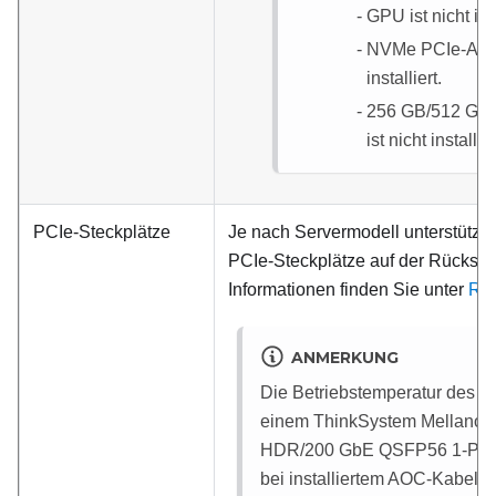
GPU ist nicht inst
NVMe PCIe-Adapt
installiert.
256 GB/512 G
ist nicht installier
PCIe-Steckplätze
Je nach Servermodell unterstützt I
PCIe-Steckplätze auf der Rückseit
Informationen finden Sie unter
Rüc
ANMERKUNG
Die Betriebstemperatur des S
einem ThinkSystem Mellanox
HDR/200 GbE QSFP56 1-Port
bei installiertem AOC-Kabel u