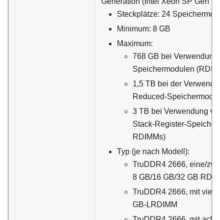
Generation (Intel Xeon SP Gen 1) 
Steckplätze: 24 Speichermod
Minimum: 8 GB
Maximum:
768 GB bei Verwendung 
Speichermodulen (RDIM
1,5 TB bei der Verwendu
Reduced-Speichermodu
3 TB bei Verwendung vo
Stack-Register-Speiche
RDIMMs)
Typ (je nach Modell):
TruDDR4 2666, eine/zwe
8 GB/16 GB/32 GB RDI
TruDDR4 2666, mit vier 
GB-LRDIMM
TruDDR4 2666, mit acht