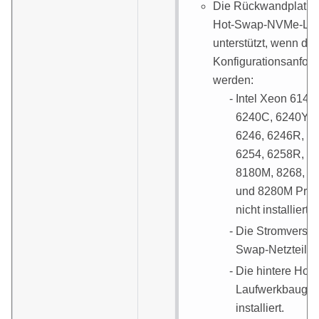
Die Rückwandplatine 
Hot-Swap-NVMe-Lauf
unterstützt, wenn di
Konfigurationsanford
werden:
Intel Xeon 6144,
6240C, 6240Y, 
6246, 6246R, 6
6254, 6258R, 81
8180M, 8268, 82
und 8280M Proz
nicht installiert.
Die Stromversor
Swap-Netzteils i
Die hintere Hot
Laufwerkbaugrup
installiert.