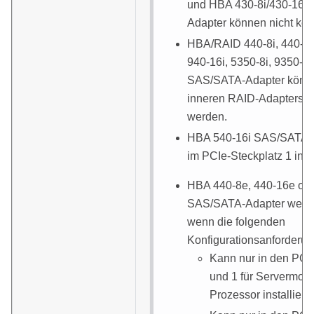
und HBA 430-8i/430-16i
Adapter können nicht kom
HBA/RAID 440-8i, 440-16i
940-16i, 5350-8i, 9350-8i
SAS/SATA-Adapter könne
inneren RAID-Adaptersteck
werden.
HBA 540-16i SAS/SATA-A
im PCIe-Steckplatz 1 insta
HBA 440-8e, 440-16e od
SAS/SATA-Adapter werden
wenn die folgenden
Konfigurationsanforderung
Kann nur in den PCI
und 1 für Servermode
Prozessor installiert