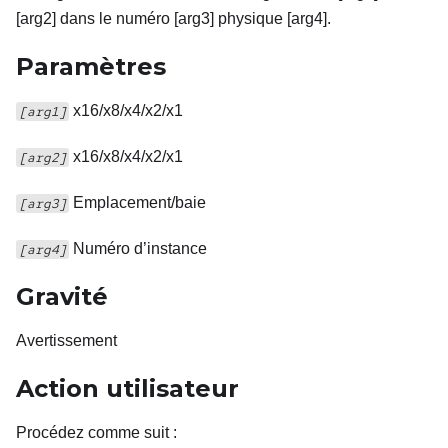
[arg2] dans le numéro [arg3] physique [arg4].
Paramètres
x16/x8/x4/x2/x1
[arg1]
x16/x8/x4/x2/x1
[arg2]
Emplacement/baie
[arg3]
Numéro d’instance
[arg4]
Gravité
Avertissement
Action utilisateur
Procédez comme suit
: