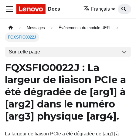
Docs
Français
Messages
Événements du module UEFI
FQXSFIO0022J
Sur cette page
FQXSFIO0022J
: La
largeur de liaison PCIe a
été dégradée de
[arg1]
à
[arg2]
dans le numéro
[arg3]
physique
[arg4]
.
La largeur de liaison PCIe a été dégradée de [arg1] à