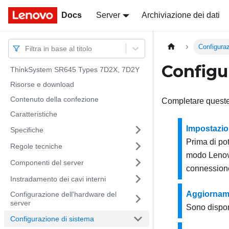
Docs
Docs
Server
Archiviazione dei dati
Configura
Filtra in base al titolo
Configu
ThinkSystem SR645 Types 7D2X, 7D2Y
Risorse e download
Contenuto della confezione
Completare queste 
Caratteristiche
Impostazio
Specifiche
Prima di po
Regole tecniche
modo
Lenov
Componenti del server
connessione
Instradamento dei cavi interni
Aggiorname
Configurazione dell'hardware del
server
Sono disponi
Configurazione di sistema