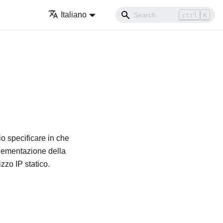
Italiano
ctrl
K
io specificare in che
plementazione della
zzo IP statico.