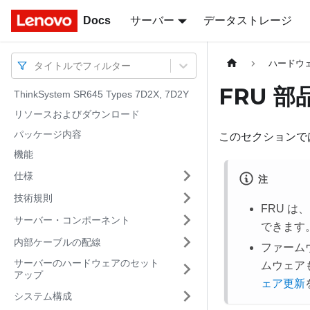
Docs
Docs
サーバー
データストレージ
ハードウ
タイトルでフィルター
FRU 部
ThinkSystem SR645 Types 7D2X, 7D2Y
リソースおよびダウンロード
パッケージ内容
このセクションで
機能
仕様
注
技術規則
FRU 
サーバー・コンポーネント
できます
内部ケーブルの配線
ファーム
サーバーのハードウェアのセット
ムウェア
アップ
ェア更新
システム構成