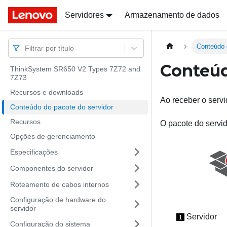
Docs
Docs
Servidores
Armazenamento de dados
Conteúdo 
Filtrar por título
Conteúd
ThinkSystem SR650 V2 Types 7Z72 and
7Z73
Recursos e downloads
Ao receber o servi
Conteúdo do pacote do servidor
Recursos
O pacote do servido
Opções de gerenciamento
Especificações
Componentes do servidor
Roteamento de cabos internos
Configuração de hardware do
servidor
Servidor
1
Configuração do sistema