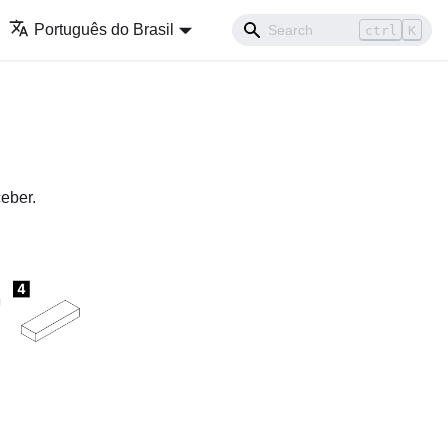
Português do Brasil
ctrl
K
ceber.