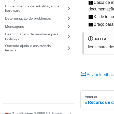
Caixa de ma
2
Procedimentos de substituição de
documentaçã
hardware
Kit de trilho
3
Determinação de problemas
Braço para
4
Mensagens
Desmontagem de hardware para
reciclagem
NOTA
Obtendo ajuda e assistência
Itens marcado
técnica
Enviar feedbac
Anterior
Recursos e 
ThinkSystem SR650 V2 Server