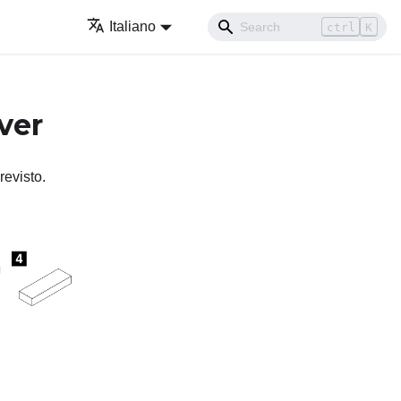
Italiano
ctrl
K
ver
revisto.