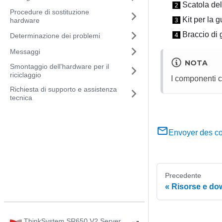
Scatola del 
2
Procedure di sostituzione
Kit per la g
3
hardware
Braccio di 
4
Determinazione dei problemi
Messaggi
NOTA
Smontaggio dell'hardware per il
riciclaggio
I componenti c
Richiesta di supporto e assistenza
tecnica
Envoyer des c
Precedente
Risorse e do
ThinkSystem SR650 V2 Server