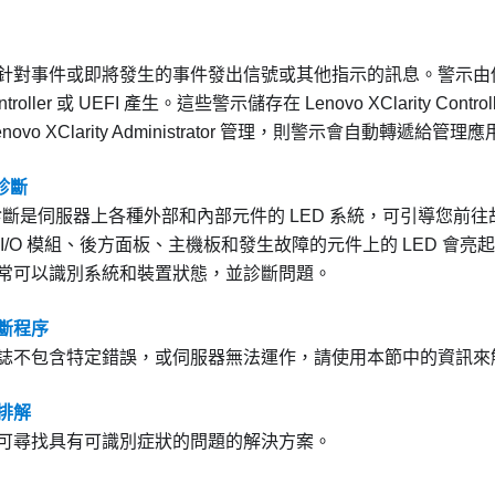
針對事件或即將發生的事件發出信號或其他指示的訊息。警示由
troller
或 UEFI 產生。這些警示儲存在
Lenovo XClarity Control
novo XClarity Administrator
管理，則警示會自動轉遞給管理應
 診斷
ath 診斷是伺服器上各種外部和內部元件的 LED 系統，可引導您
I/O 模組、後方面板、主機板和發生故障的元件上的 LED 會亮
通常可以識別系統和裝置狀態，並診斷問題。
斷程序
誌不包含特定錯誤，或伺服器無法運作，請使用本節中的資訊來
排解
可尋找具有可識別症狀的問題的解決方案。