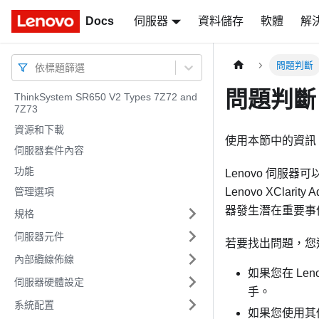
Docs
Docs
伺服器
資料儲存
軟體
解
問題判斷
依標題篩選
問題判斷
ThinkSystem SR650 V2 Types 7Z72 and
7Z73
資源和下載
使用本節中的資訊
伺服器套件內容
功能
Lenovo 伺服
管理選項
Lenovo XClarity Ad
器發生潛在重要事件
規格
伺服器元件
若要找出問題，您
內部纜線佈線
如果您在
Leno
伺服器硬體設定
手。
系統配置
如果您使用其