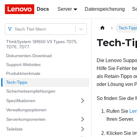
Docs
Docs
Server
Datenspeicherung
So
Tech-Tipp
Nach Titel filtern
Tech-Ti
ThinkSystem SR650 V3 Types 7D75,
7D76, 7D77
Dokumenten-Download
Die Lenovo Support
Support-Websites
Hilfe Sie Fehler b
Produktmerkmale
als Retain-Tipps 
Tech-Tipps
oder Lösung von P
Sicherheitsempfehlungen
So finden Sie die 
Spezifikationen
Verwaltungsoptionen
Rufen Sie
Len
Ihren Server.
Serverkomponenten
Teileliste
Klicken Sie i