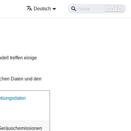
Deutsch
ctrl
K
ll treffen einige
ischen Daten und den
bungsdaten
Geräuschemissionen