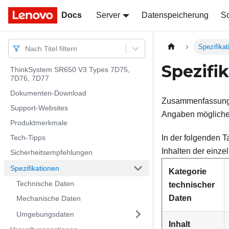
Docs
Docs
Server
Datenspeicherung
So
Spezifikat
Nach Titel filtern
Spezifi
ThinkSystem SR650 V3 Types 7D75,
7D76, 7D77
Dokumenten-Download
Zusammenfassung d
Support-Websites
Angaben möglicher
Produktmerkmale
Tech-Tipps
In der folgenden T
Inhalten der einze
Sicherheitsempfehlungen
Spezifikationen
Kategorie
Technische Daten
technischer
Daten
Mechanische Daten
Umgebungsdaten
Inhalt