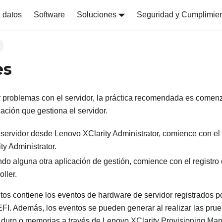
 datos
Software
Soluciones
Seguridad y Cumplimie
es
er problemas con el servidor, la práctica recomendada es comenz
cación que gestiona el servidor.
l servidor desde
Lenovo XClarity Administrator
, comience con el
ty Administrator
.
ando alguna otra aplicación de gestión, comience con el registr
oller
.
ntos contiene los eventos de hardware de servidor registrados p
FI. Además, los eventos se pueden generar al realizar las pru
 duro o memorias a través de
Lenovo XClarity Provisioning Ma