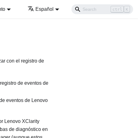
nto
Español
ctrl
K
ar con el registro de
 registro de eventos de
o de eventos de
Lenovo
or
Lenovo XClarity
ebas de diagnóstico en
nager
(aunque estos