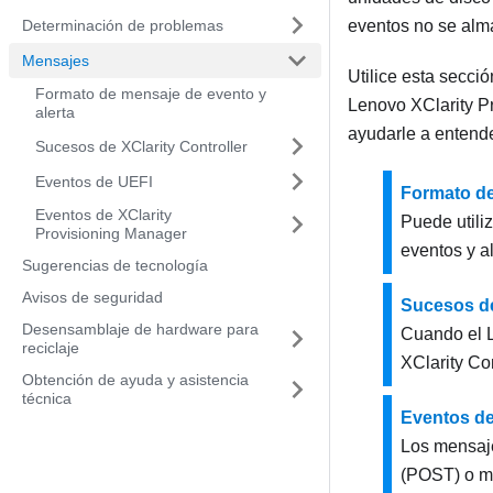
Determinación de problemas
eventos no se alma
Mensajes
Utilice esta secci
Formato de mensaje de evento y
Lenovo XClarity P
alerta
ayudarle a entende
Sucesos de XClarity Controller
Eventos de UEFI
Formato de
Eventos de XClarity
Puede utili
Provisioning Manager
eventos y al
Sugerencias de tecnología
Avisos de seguridad
Sucesos de
Desensamblaje de hardware para
Cuando el
reciclaje
XClarity Con
Obtención de ayuda y asistencia
técnica
Eventos d
Los mensaje
(POST) o mi