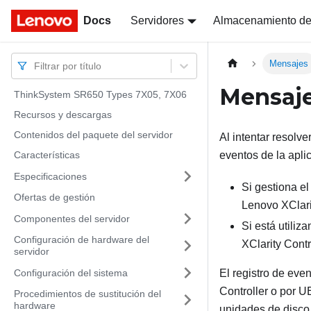
Docs
Docs
Servidores
Almacenamiento de
Mensajes
Filtrar por título
Mensaj
ThinkSystem SR650 Types 7X05, 7X06
Recursos y descargas
Contenidos del paquete del servidor
Al intentar resolv
Características
eventos de la apli
Especificaciones
Si gestiona e
Ofertas de gestión
Lenovo XClari
Componentes del servidor
Si está utiliz
Configuración de hardware del
XClarity Contr
servidor
Configuración del sistema
El registro de eve
Controller
o por UE
Procedimientos de sustitución del
hardware
unidades de disco