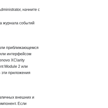
dministrator
, начните с
ра журнала событий
 или приближающемся
или интерфейсом
enovo XClarity
nt Module 2
или
в эти приложения
азличных внешних и
омпонент. Если