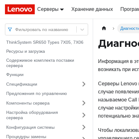
Серверы
Docs
Docs
Хранение данных
Програ
Диагност
Фильтровать по названию
Диагно
ThinkSystem SR650 Types 7X05, 7X06
Ресурсы и загрузка
Содержимое комплекта поставки
Информация в это
сервера
возникать при ис
Функции
Серверы Lenovo 
Спецификации
случае появлени
Предложения по управлению
называемое Call
Компоненты сервера
случае настройк
Настройка оборудования
потенциально зн
сервера
Конфигурация системы
Чтобы локализова
Процедуры замены
управляющего се