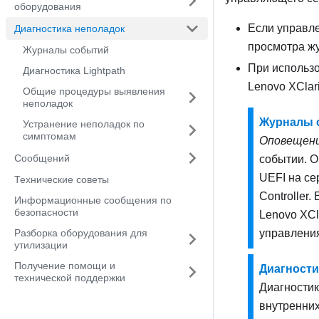
оборудования
Если управл
Диагностика неполадок
просмотра ж
Журналы событий
При использо
Диагностика Lightpath
Lenovo XClari
Общие процедуры выявления
неполадок
Журналы 
Устранение неполадок по
симптомам
Оповещен
Сообщений
событии. 
UEFI на се
Технические советы
Controller
.
Информационные сообщения по
безопасности
Lenovo XCla
Разборка оборудования для
управлени
утилизации
Получение помощи и
Диагности
технической поддержки
Диагностик
внутренних