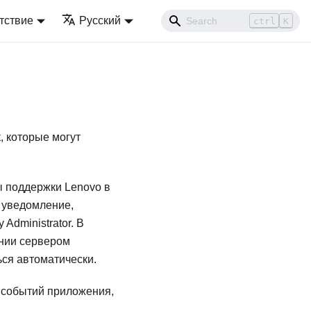
тствие
Русский
ctrl
K
, которые могут
 поддержки Lenovo в
 уведомление,
y Administrator
. В
ении сервером
ся автоматически.
а событий приложения,