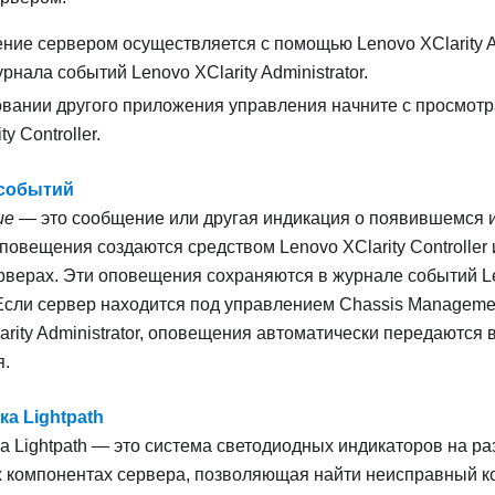
ение сервером осуществляется с помощью
Lenovo XClarity A
урнала событий
Lenovo XClarity Administrator
.
вании другого приложения управления начните с просмот
ty Controller
.
событий
ие
— это сообщение или другая индикация о появившемся
Оповещения создаются средством
Lenovo XClarity Controller
рверах. Эти оповещения сохраняются в журнале событий
L
 Если сервер находится под управлением
Chassis Manageme
rity Administrator
, оповещения автоматически передаются 
я.
ка Lightpath
а Lightpath — это система светодиодных индикаторов на р
 компонентах сервера, позволяющая найти неисправный к