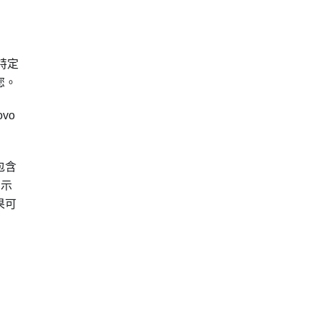
特定
您。
vo
包含
明示
果可