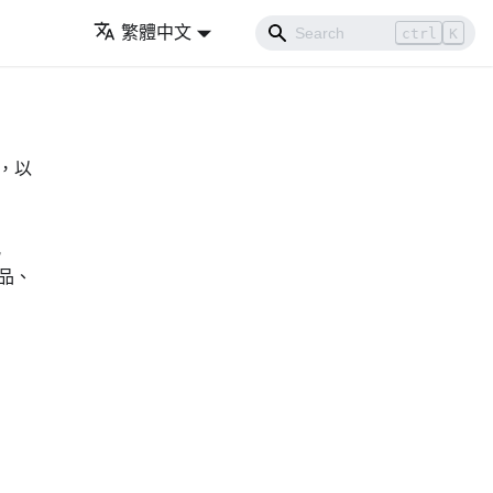
繁體中文
ctrl
K
表，以
犯
產品、