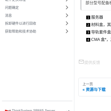
部分型号配备
问题确定
消息
服务器
1
拆卸硬件以进行回收
材料盒，其
2
获取帮助和技术协助
导轨套件盒
3
CMA 盒*
4
提供反馈
上一页
资源与下载
ThinkSystem SR665 Server