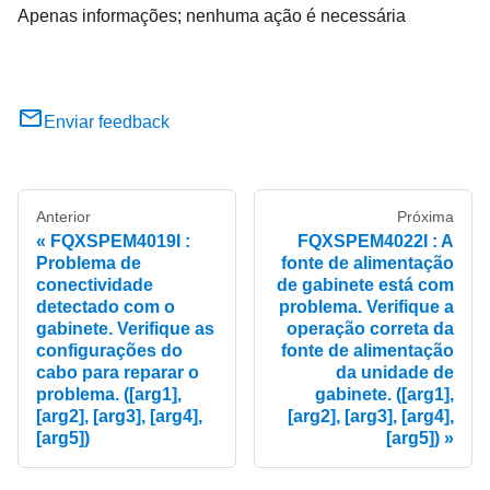
Apenas informações; nenhuma ação é necessária
Enviar feedback
Anterior
Próxima
FQXSPEM4019I :
FQXSPEM4022I : A
Problema de
fonte de alimentação
conectividade
de gabinete está com
detectado com o
problema. Verifique a
gabinete. Verifique as
operação correta da
configurações do
fonte de alimentação
cabo para reparar o
da unidade de
problema. ([arg1],
gabinete. ([arg1],
[arg2], [arg3], [arg4],
[arg2], [arg3], [arg4],
[arg5])
[arg5])