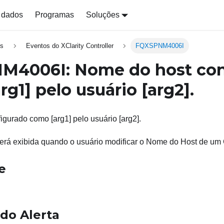
 dados
Programas
Soluções
s
Eventos do XClarity Controller
FQXSPNM4006I
M4006I: Nome do host con
arg1]
pelo usuário
[arg2]
.
gurado como [arg1] pelo usuário [arg2].
á exibida quando o usuário modificar o Nome do Host de um 
e
 do Alerta