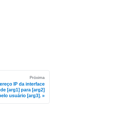
Próxima
eço IP da interface
de [arg1] para [arg2]
pelo usuário [arg3].