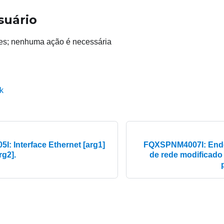
suário
es; nenhuma ação é necessária
k
: Interface Ethernet [arg1]
FQXSPNM4007I: Ender
rg2].
de rede modificado 