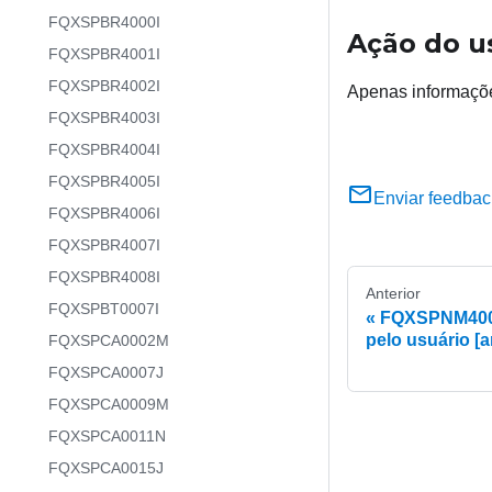
FQXSPBR4000I
Ação do u
FQXSPBR4001I
FQXSPBR4002I
Apenas informaçõ
FQXSPBR4003I
FQXSPBR4004I
FQXSPBR4005I
Enviar feedbac
FQXSPBR4006I
FQXSPBR4007I
FQXSPBR4008I
Anterior
FQXSPBT0007I
FQXSPNM4005I
pelo usuário [a
FQXSPCA0002M
FQXSPCA0007J
FQXSPCA0009M
FQXSPCA0011N
FQXSPCA0015J