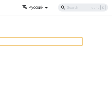
Русский
ctrl
K