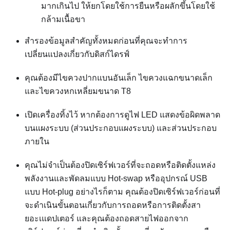
มากเกินไป ให้ยกโดยใช้การยืนหรือผลักขึ้นโดยใช้
กล้ามเนื้อขา
สำรองข้อมูลสำคัญทั้งหมดก่อนที่คุณจะทำการ
เปลี่ยนแปลงเกี่ยวกับดิสก์ไดรฟ์
คุณต้องมีไขควงปากแบนอันเล็ก ไขควงแฉกขนาดเล็ก
และไขควงหกเหลี่ยมขนาด T8
เปิดเครื่องทิ้งไว้ หากต้องการดูไฟ LED แสดงข้อผิดพลาด
บนแผงระบบ (ส่วนประกอบแผงระบบ) และส่วนประกอบ
ภายใน
คุณไม่จำเป็นต้องปิดเซิร์ฟเวอร์ที่จะถอดหรือติดตั้งแหล่ง
พลังงานและพัดลมแบบ Hot-swap หรืออุปกรณ์ USB
แบบ Hot-plug อย่างไรก็ตาม คุณต้องปิดเซิร์ฟเวอร์ก่อนที่
จะดำเนินขั้นตอนเกี่ยวกับการถอดหรือการติดตั้งสา
ยอะเแดปเตอร์ และคุณต้องถอดสายไฟออกจาก