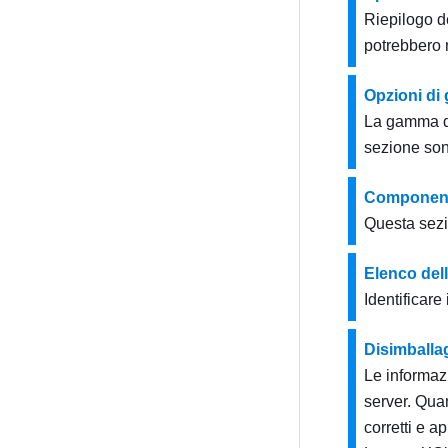
Riepilogo de
potrebbero 
Opzioni di
La gamma di 
sezione sono
Componenti
Questa sezi
Elenco dell
Identificare
Disimballa
Le informazi
server. Quan
corretti e a