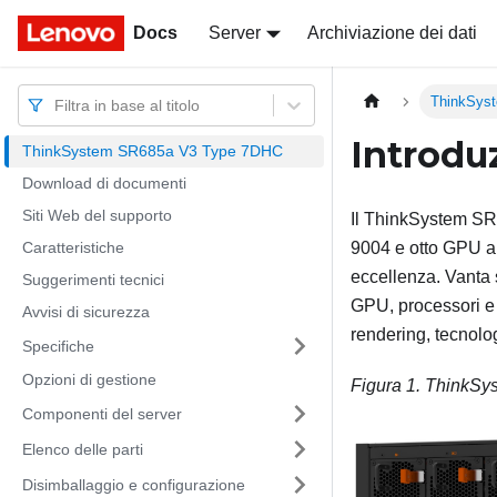
Docs
Docs
Server
Archiviazione dei dati
ThinkSys
Filtra in base al titolo
Introdu
ThinkSystem SR685a V3 Type 7DHC
Download di documenti
Siti Web del supporto
Il
ThinkSystem SR
Caratteristiche
9004 e otto GPU a 
eccellenza. Vanta 
Suggerimenti tecnici
GPU, processori e 
Avvisi di sicurezza
rendering, tecnolog
Specifiche
Opzioni di gestione
Figura 1.
ThinkSy
Componenti del server
Elenco delle parti
Disimballaggio e configurazione