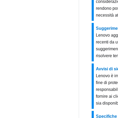
considerazio
rendono poss
necessità at
Suggerimen
Lenovo aggi
recenti da u
suggeriment
risolvere te
Avvisi di s
Lenovo è imp
fine di prot
responsabil
fornire ai c
sia disponib
Specifiche