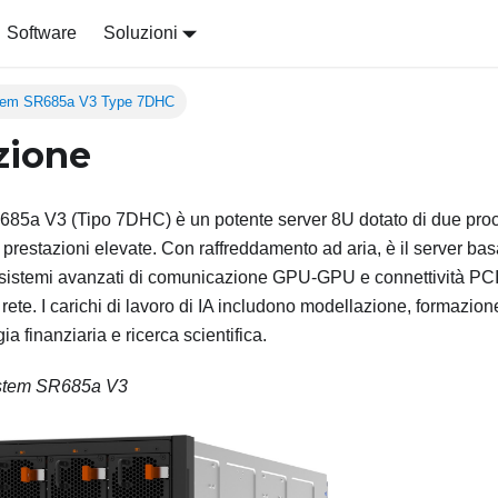
Software
Soluzioni
tem SR685a V3 Type 7DHC
zione
685a V3
(
Tipo 7DHC
) è un potente server 8U dotato di due p
prestazioni elevate. Con raffreddamento ad aria, è il server bas
sistemi avanzati di comunicazione GPU-GPU e connettività PCIe 
rete. I carichi di lavoro di IA includono modellazione, formazion
ia finanziaria e ricerca scientifica.
stem SR685a V3