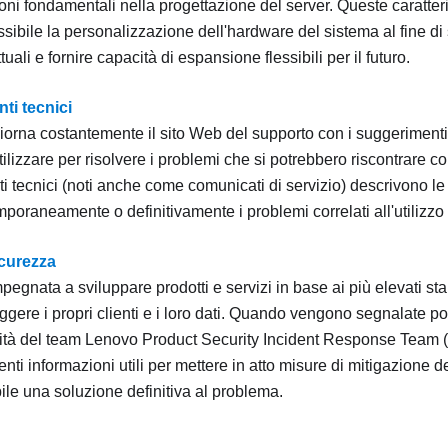
ni fondamentali nella progettazione del server. Queste caratteri
ibile la personalizzazione dell'hardware del sistema al fine di 
tuali e fornire capacità di espansione flessibili per il futuro.
ti tecnici
orna costantemente il sito Web del supporto con i suggerimenti 
tilizzare per risolvere i problemi che si potrebbero riscontrare co
i tecnici (noti anche come comunicati di servizio) descrivono l
mporaneamente o definitivamente i problemi correlati all'utilizzo 
icurezza
egnata a sviluppare prodotti e servizi in base ai più elevati sta
eggere i propri clienti e i loro dati. Quando vengono segnalate pot
ità del team Lenovo Product Security Incident Response Team 
lienti informazioni utili per mettere in atto misure di mitigazione 
ile una soluzione definitiva al problema.