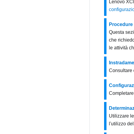
Lenovo XClar
configurazi
Procedure 
Questa sezio
che richied
le attività
Instradamen
Consultare 
Configuraz
Completare 
Determinaz
Utilizzare l
l'utilizzo de