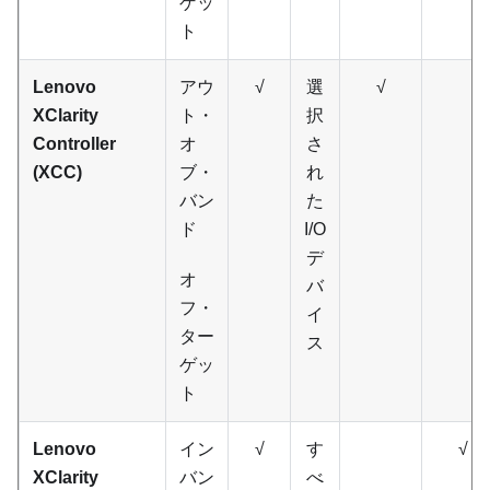
ゲッ
ト
Lenovo
アウ
√
選
√
XClarity
ト・
択
Controller
オ
さ
(XCC)
ブ・
れ
バン
た
ド
I/O
デ
オ
バ
フ・
イ
ター
ス
ゲッ
ト
Lenovo
イン
√
す
√
XClarity
バン
べ