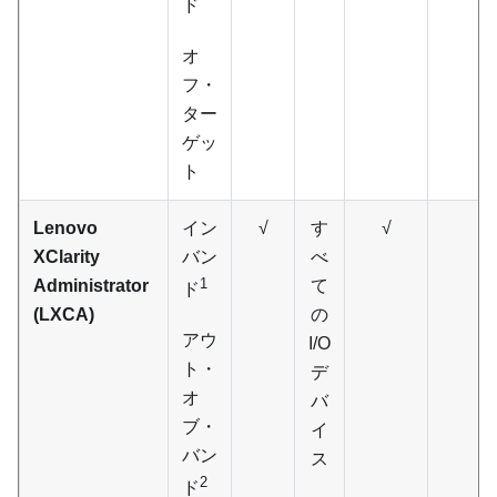
ド
オ
フ・
ター
ゲッ
ト
Lenovo
イン
√
す
√
XClarity
バン
べ
1
Administrator
て
ド
(LXCA)
の
アウ
I/O
ト・
デ
オ
バ
ブ・
イ
バン
ス
2
ド