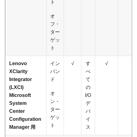
ト
オ
フ・
ター
ゲッ
ト
Lenovo
イン
√
す
√
XClarity
バン
べ
Integrator
ド
て
(LXCI)
の
オ
Microsoft
I/O
ン・
System
デ
ター
Center
バ
ゲッ
Configuration
イ
ト
Manager 用
ス