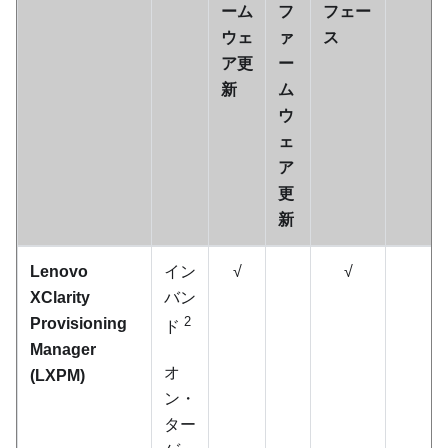
ーム
フ
フェー
ウェ
ァ
ス
ア更
ー
新
ム
ウ
ェ
ア
更
新
Lenovo
イン
√
√
XClarity
バン
2
Provisioning
ド
Manager
オ
(
LXPM
)
ン・
ター