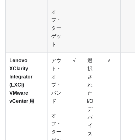
オ
フ・
ター
ゲッ
ト
Lenovo
アウ
√
選
√
XClarity
ト・
択
Integrator
オ
さ
(LXCI)
ブ・
れ
VMware
バン
た
vCenter 用
ド
I/O
デ
オ
バ
フ・
イ
ター
ス
ゲッ