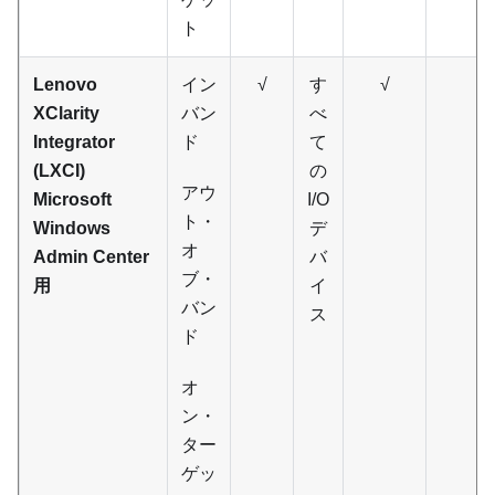
ト
Lenovo
イン
√
す
√
XClarity
バン
べ
Integrator
ド
て
(LXCI)
の
アウ
Microsoft
I/O
ト・
Windows
デ
オ
Admin Center
バ
ブ・
用
イ
バン
ス
ド
オ
ン・
ター
ゲッ