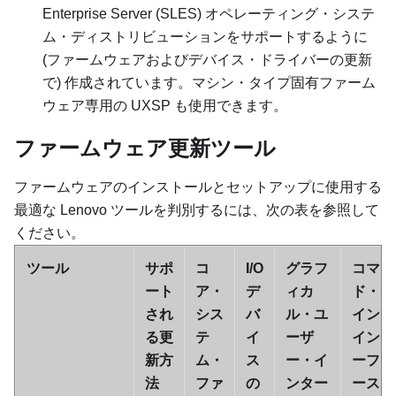
Enterprise Server (SLES) オペレーティング・システ
ム・ディストリビューションをサポートするように
(ファームウェアおよびデバイス・ドライバーの更新
で) 作成されています。マシン・タイプ固有ファーム
ウェア専用の UXSP も使用できます。
ファームウェア更新ツール
ファームウェアのインストールとセットアップに使用する
最適な Lenovo ツールを判別するには、次の表を参照して
ください。
ツール
サポ
コ
I/O
グラフ
コマン
ート
ア・
デ
ィカ
ド・ラ
され
シス
バ
ル・ユ
イン・
る更
テ
イ
ーザ
インタ
新方
ム・
ス
ー・イ
ーフェ
法
ファ
の
ンター
ース