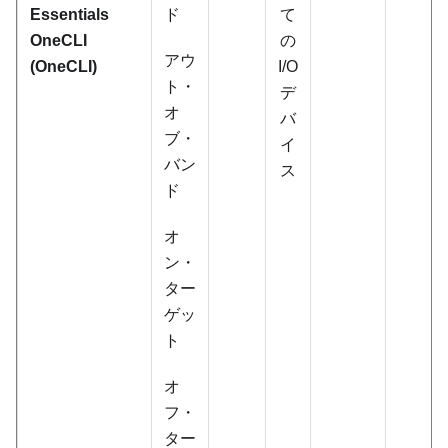
Essentials
ド
て
OneCLI
の
アウ
(OneCLI)
I/O
ト・
デ
オ
バ
ブ・
イ
バン
ス
ド
オ
ン・
ター
ゲッ
ト
オ
フ・
ター