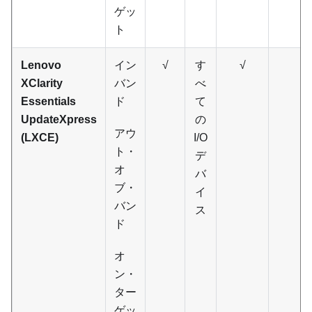
ゲッ
ト
Lenovo
イン
√
す
√
XClarity
バン
べ
Essentials
ド
て
UpdateXpress
の
アウ
(LXCE)
I/O
ト・
デ
オ
バ
ブ・
イ
バン
ス
ド
オ
ン・
ター
ゲッ