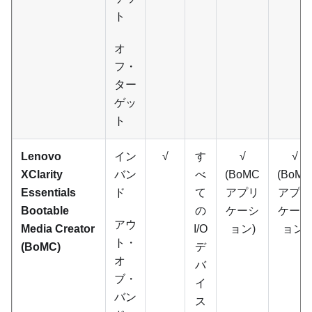
ト
オ
フ・
ター
ゲッ
ト
Lenovo
イン
√
す
√
√
XClarity
バン
べ
(BoMC
(BoMC
Essentials
ド
て
アプリ
アプリ
Bootable
の
ケーシ
ケーシ
アウ
Media Creator
I/O
ョン)
ョン)
ト・
(BoMC)
デ
オ
バ
ブ・
イ
バン
ス