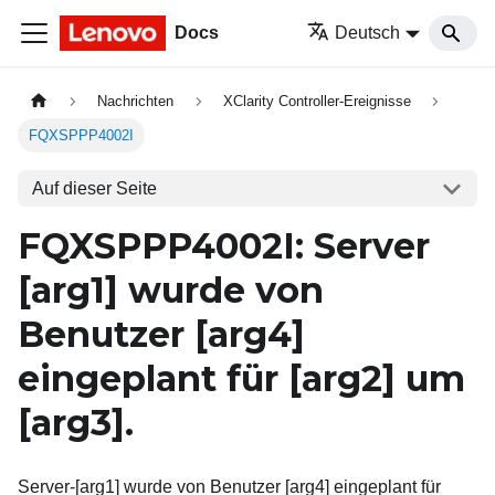
Docs
Deutsch
Nachrichten
XClarity Controller-Ereignisse
FQXSPPP4002I
Auf dieser Seite
FQXSPPP4002I: Server
[arg1]
wurde von
Benutzer
[arg4]
eingeplant für
[arg2]
um
[arg3]
.
Server-[arg1] wurde von Benutzer [arg4] eingeplant für