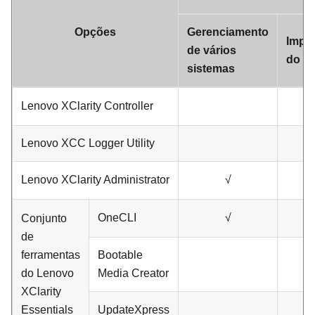
Opções
Gerenciamento
Impl
de vários
do S
sistemas
Lenovo XClarity Controller
Lenovo XCC Logger Utility
Lenovo XClarity Administrator
√
OneCLI
√
Conjunto
de
ferramentas
Bootable
do
Lenovo
Media Creator
XClarity
Essentials
UpdateXpress