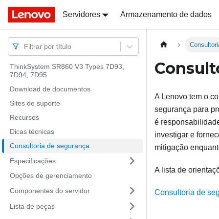
Docs
Docs
Servidores
Armazenamento de dados
Consultor
Filtrar por título
Consult
ThinkSystem SR860 V3 Types 7D93,
7D94, 7D95
Download de documentos
A Lenovo tem o co
Sites de suporte
segurança para pr
Recursos
é responsabilidad
Dicas técnicas
investigar e forne
Consultoria de segurança
mitigação enquant
Especificações
A lista de orientaç
Opções de gerenciamento
Componentes do servidor
Consultoria de se
Lista de peças